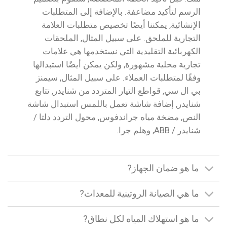
الرسم لتأكيد مضاعفة. بالإضافة إلى المتطلبات
الإنشائية, يمكننا أيضًا تخصيص متطلبات العلامة
التجارية للملحق. على سبيل المثال, الملحقات
الكهربائية التقليدية التي نستخدمها هي علامات
تجارية محلية مشهورة, ولكن يمكن أيضًا استبدالها
وفقًا لمتطلبات العملاء. على سبيل المثال, سيمنز
بي ال سي, قواطع التيار المتردد من شنايدر, تتابع
شنايدر, إضافة شاشة تعمل باللمس استبدال شاشة
النص, مضخة مياه جراندفوس, محول التردد دلتا /
شنايدر / ABB, وهلم جرا.
ما هو ضمان الجهاز?
ما هي الصيانة الروتينية للمعدات?
ما هو استهلاك المياه لكل نطاق?